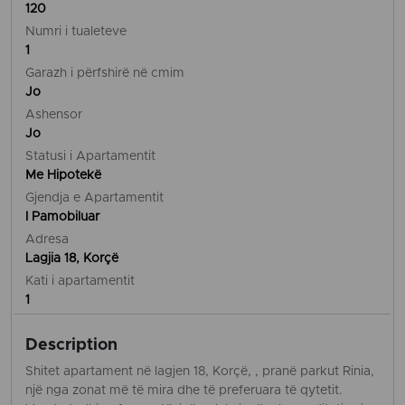
120
Numri i tualeteve
1
Garazh i përfshirë në cmim
Jo
Ashensor
Jo
Statusi i Apartamentit
Me Hipotekë
Gjendja e Apartamentit
I Pamobiluar
Adresa
Lagjia 18, Korçë
Kati i apartamentit
1
Description
Shitet apartament në lagjen 18, Korçë, , pranë parkut Rinia,
një nga zonat më të mira dhe të preferuara të qytetit.