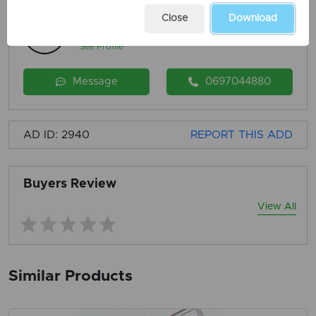
Close
Download
Falcon Korca
Member since 3 years ago
See Profile
Message
0697044880
AD ID: 2940
REPORT THIS ADD
Buyers Review
View All
Similar Products