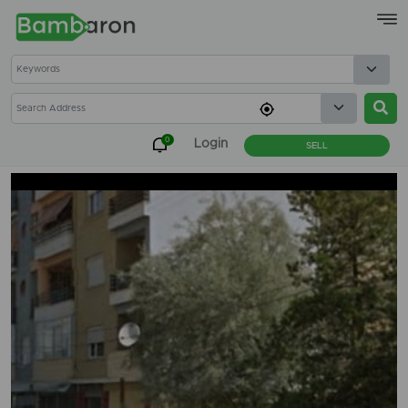
×
0
Login
SELL