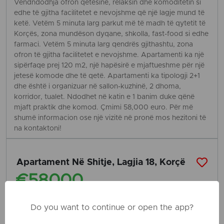
Vendndodhja ofron qetësinë, relaksin dhe komoditetin si
edhe të gjitha facilitetet e nevojshme që një lagje mund të
ketë. Vetëm 5 minuta larg parkut më të madh të qytetit të
Korçës, zona mundëson dyqane, shkolla, fast-food si edhe
farmaci. Vetëm 5 minuta larg qendrës gjithashtu, zona
ofron të gjitha facilitetet e nevojshme. Apartamenti ka një
sipërfaqe prej 120 m2, një hapësirë e mjaftueshme për një
jetesë komode dhe të qetë. Apartamenti ka tipologji 2+1
dhe është i organizuar në sallon-kuzhinë, 2 dhoma,
korridor, tualet. Ndodhet në katin e 1 banim duke qënë
mjaft praktik dhe komod. Çmimi 58,000 euro. Për më
shumë informacion ose një vizitë në pronë mos hezitoni të
na kontaktoni!
Apartament Në Shitje, Lagjia 18, Korçë
€58000
06 Oct
Do you want to continue or open the app?