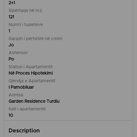
2+1
Sipërfaqe në m2
121
Numri i tualeteve
1
Garazh i përfshirë në cmim
Jo
Ashensor
Po
Statusi i Apartamentit
Në Proces Hipotekimi
Gjendja e Apartamentit
I Pamobiluar
Adresa
Garden Residence Turdiu
Kati i apartamentit
10
Description