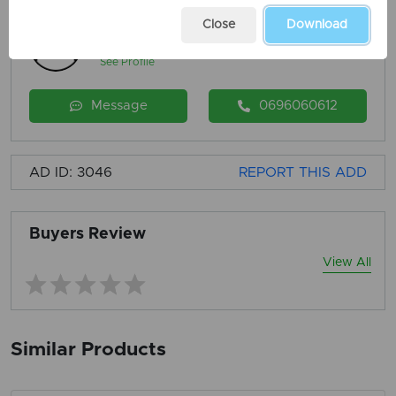
Close
Download
Falcon Real Estate
Member since 3 years ago
See Profile
Message
0696060612
AD ID: 3046
REPORT THIS ADD
Buyers Review
View All
Similar Products