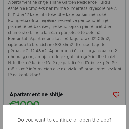
Apartament në shitje-Tiranë Garden Residence Turdiu
është një kompleks banimi me 9 ndërtesa kryesore me 7,
8, 11 dhe 12 kate mbi tokë dhe kate parkimi nëntokë.
Kompleksi ofron hapësira rekreative për banorët, një
pishinë të përbashkët, një kënd lojrash për fëmijët dhe
shumë shërbime e lehtësira për jetesë të qetë në
komunitet. Apartamenti ka sipërfaqe totale 121.03m2,
sipërfaqe të brendshme 108.55m2 dhe sipërfaqe të
përbashkët 12.48m2. Apartamenti është i organizuar në 2
dhoma gjumi, ambjent ndenje+gatimi+ngrënie dhe tualet.
Ndodhet në katin e 10 të një pallati në ndërtim e sipër. Për
më shumë informacion ose një vizitë në pronë mos hezitoni
të na kontaktoni!
Apartament ne shitje
€1000
08 Feb
Do you want to continue or open the app?