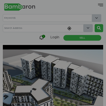
×
0
Login
SELL