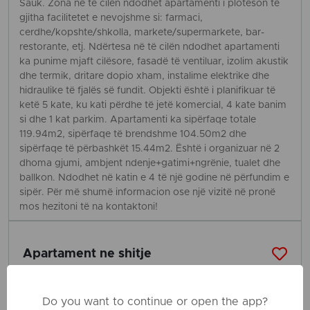
Sauk. Zona në të cilën ndodhet apartamenti i plotëson të
gjitha facilitetet e nevojshme si: farmaci,
cerdhe/kopshte/shkolla, markete/supermarkete, bar-
restorante, etj. Ndërtesa në të cilën ndodhet apartamenti
ka punime mjaft cilësore, fasadë të ventiluar, izolim akustik
dhe termik, dritare dopio xham, instalime elektrike dhe
hidraulike të fjalës së fundit. Objekti është i planifikuar të
ketë 5 kate, ku kati përdhe të jetë komercial, 4 kate banim
si dhe 1 kat parkim. Apartamenti ka sipërfaqe totale
119.94m2, sipërfaqe të brendshme 104.50m2 dhe
sipërfaqe të përbashkët 15.44m2. Është i organizuar në 2
dhoma gjumi, ambjent ndenje+gatimi+ngrënie, tualet dhe
ballkon. Ndodhet në katin e 4 të një godine në përfundim e
sipër. Për më shumë informacion ose një vizitë në pronë
mos hezitoni të na kontaktoni!
Apartament ne shitje
€1
Do you want to continue or open the app?
30 Nov