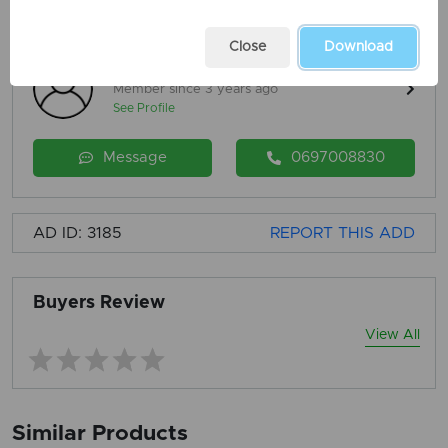
Close
Download
Falcon Real Estate
Member since 3 years ago
See Profile
Message
0697008830
AD ID: 3185
REPORT THIS ADD
Buyers Review
View All
Similar Products