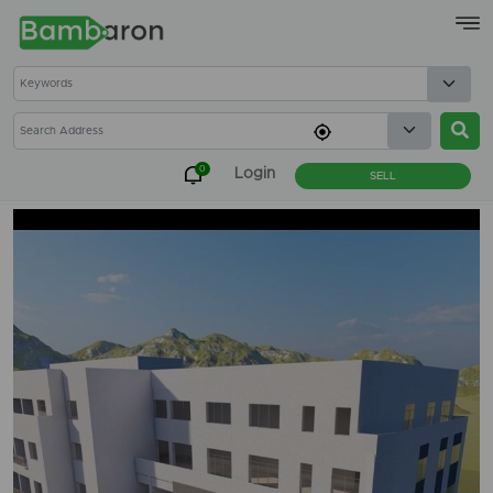
×
0
Login
SELL