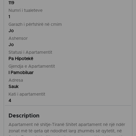
119
Numri i tualeteve
1
Garazh i përfshirë në cmim
Jo
Ashensor
Jo
Statusi i Apartamentit
Pa Hipotekë
Gjendja e Apartamentit
I Pamobiluar
Adresa
Sauk
Kati i apartamentit
4
Description
Apartament në shitje-Tiranë Shitet apartament në një ndër
zonat më të qeta që ndodhet larg zhurmës së qytetit, në