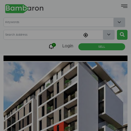
×
0
Login
SELL