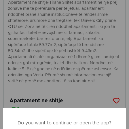
Apartament në shitje-Tiranë Shitet apartament në një prej
zonave më të preferuara për të jetuar, apartamenti
ndodhet pranë shumë institucioneve të rëndësishme
shtetërore, arsimore dhe tregtare, tek Univers City pranë
QTU-së. Zona në të cilën ndodhet apartamenti i krijon të
gjitha facilitetet e nevojshme si: farmaci, shkolla,
supermarkete, bar-restorante, etj. Apartamenti ka
sipërfaqe totale 59.77m2, sipërfaqe të brendshme
50.34m2 dhe sipërfaqe të përbashkët 9.43m2.
Apartamenti është i organizuar në 1 dhomë gjumi, ambjent
ndenje+gatimi+ngrënie, tualet dhe ballkon. Ndodhet në
katin e 5 të një godine në ndërtim e sipër me ashensor. Ka
orientim nga Veriu. Për më shumë informacion ose një
vizitë në pronë mos hezitoni të na kontaktoni!
Apartament ne shitje
€1
06 Feb
Do you want to continue or open the app?