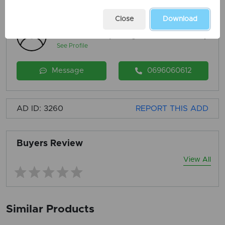
Close
Download
Falcon Real Estate
Member since 3 years ago
See Profile
Message
0696060612
AD ID: 3260
REPORT THIS ADD
Buyers Review
View All
Similar Products