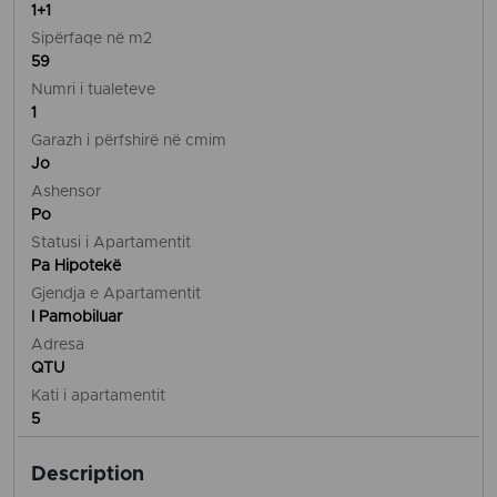
1+1
Sipërfaqe në m2
59
Numri i tualeteve
1
Garazh i përfshirë në cmim
Jo
Ashensor
Po
Statusi i Apartamentit
Pa Hipotekë
Gjendja e Apartamentit
I Pamobiluar
Adresa
QTU
Kati i apartamentit
5
Description