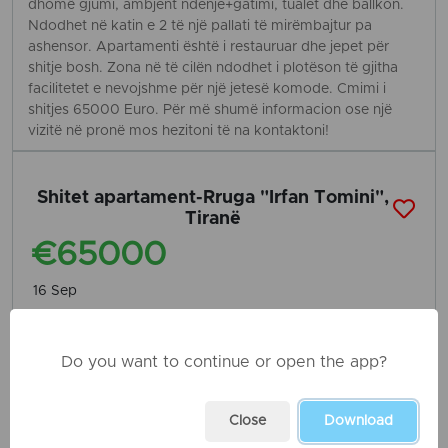
dhomë gjumi, ambjent ndenje+gatimi, tualet dhe ballkon.
Ndodhet në katin e 2 të një pallati të mirëmbajtur pa
ashensor. Apartamenti është i restauruar dhe jepet për
shitje bosh. Zona në të cilën ndodhet i plotëson të gjitha
facilitetet e nevojshme për një jetesë komode. Cmimi i
shitjes 65000 Euro. Për më shumë informacion ose një
vizitë në pronë mos hezitoni të na kontaktoni!
Shitet apartament-Rruga "Irfan Tomini",
Tiranë
€65000
16 Sep
Do you want to continue or open the app?
Falcon Real Estate
Member since 3 years ago
See Profile
Close
Download