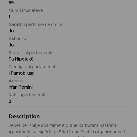
59
Numri i tualeteve
1
Garazh i përfshirë në cmim
Jo
Ashensor
Jo
Statusi i Apartamentit
Pa Hipotekë
Gjendja e Apartamentit
I Pamobiluar
Adresa
Irfan Tomini
Kati i apartamentit
2
Description
Jepet për shitje apartament pranë karburant Kastratit.
Apartmenti ka sipërfaqe 59m2 dhe është i organizuar në 1