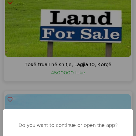
Tokë truall në shitje, Lagjia 10, Korçë
4500000 leke
Do you want to continue or open the app?