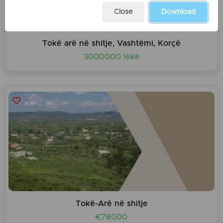
Close
Download
Tokë arë në shitje, Vashtëmi, Korçë
3000000 leke
Tokë-Arë në shitje
€78000