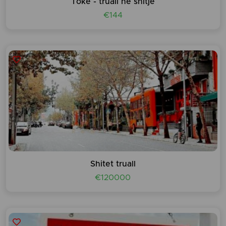
Tokë - truall në shitje
€144
Shitet truall
€120000