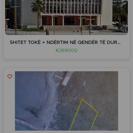
SHITET TOKË + NDËRTIM NË QENDËR TË DURRESIT!
€269000