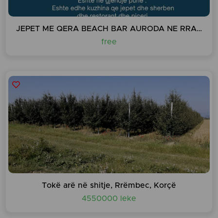
JEPET ME QERA BEACH BAR AURODA NE RRADHIME
free
Tokë arë në shitje, Rrëmbec, Korçë
4550000 leke